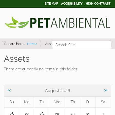
SITE MAP
ACCESSIBILITY
HIGH CONTRAST
Search Site
You are here:
Home
Assets
Advanced Search…
Assets
There are currently no items in this folder.
«
»
August 2026
Su
Mo
Tu
We
Th
Fr
Sa
m
26
27
28
29
30
31
1