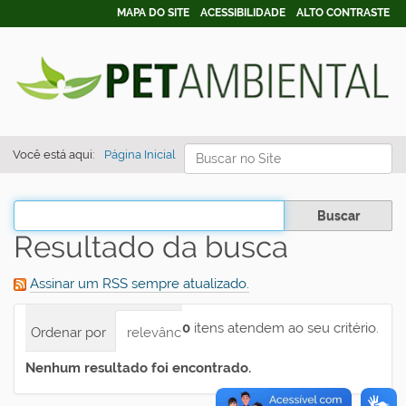
MAPA DO SITE
ACESSIBILIDADE
ALTO CONTRASTE
Busca
Você está aqui:
Página Inicial
Busca Avançada…
Filtrar os resultados
Resultado da busca
Assinar um RSS sempre atualizado.
0
itens atendem ao seu critério.
Ordenar por
relevância
data (mais recente primeiro)
Nenhum resultado foi encontrado.