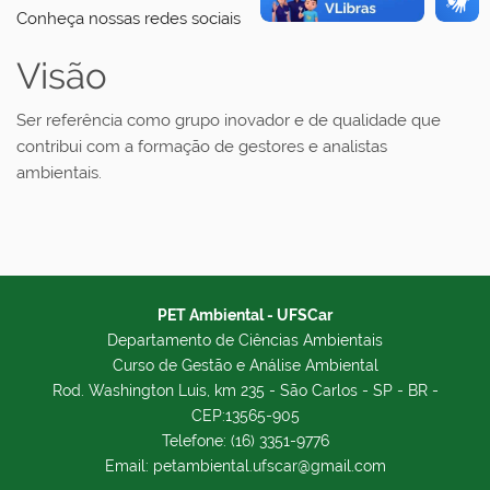
Conheça nossas redes sociais
Visão
Ser referência como grupo inovador e de qualidade que
contribui com a formação de gestores e analistas
ambientais.
PET Ambiental - UFSCar
Departamento de Ciências Ambientais
Curso de Gestão e Análise Ambiental
Rod. Washington Luis, km 235 - São Carlos - SP - BR -
CEP:13565-905
Telefone: (16) 3351-9776
Email: petambiental.ufscar@gmail.com